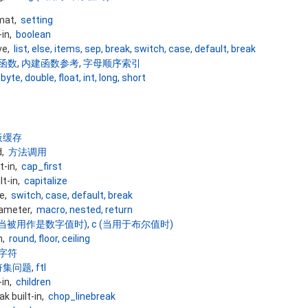
mat,
setting
-in,
boolean
ive,
list, else, items, sep, break
,
switch, case, default, break
函数
,
内建函数参考
,
字母顺序索引
,
byte, double, float, int, long, short
板缓存
d,
方法调用
lt-in,
cap_first
lt-in,
capitalize
ve,
switch, case, default, break
rameter,
macro, nested, return
 (当被用作是数字值时)
,
c (当用于布尔值时)
in,
round, floor, ceiling
字符
符集问题
,
ftl
-in,
children
k built-in,
chop_linebreak