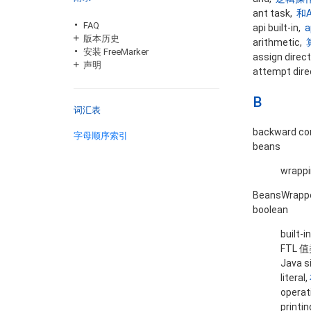
ant task,
和A
FAQ
api built-in,
a
版本历史
arithmetic,
安装 FreeMarker
assign direc
声明
attempt dire
B
词汇表
backward com
字母顺序索引
beans
wrappi
BeansWrapp
boolean
built-i
FTL 
Java s
literal,
operat
printin