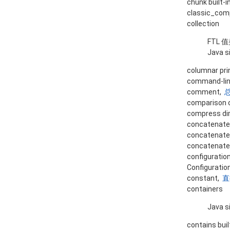
chunk built-i
classic_com
collection
FTL 
Java s
columnar pri
command-li
comment,
comparison 
compress di
concatenate
concatenate
concatenate
configuratio
Configuratio
constant,
直
containers
Java s
contains buil