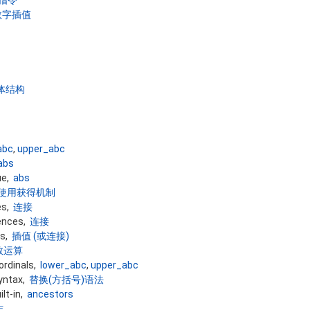
: 数字插值
体结构
abc
,
upper_abc
abs
ue,
abs
使用获得机制
es,
连接
ences,
连接
gs,
插值 (或连接)
数运算
ordinals,
lower_abc
,
upper_abc
syntax,
替换(方括号)语法
ilt-in,
ancestors
作