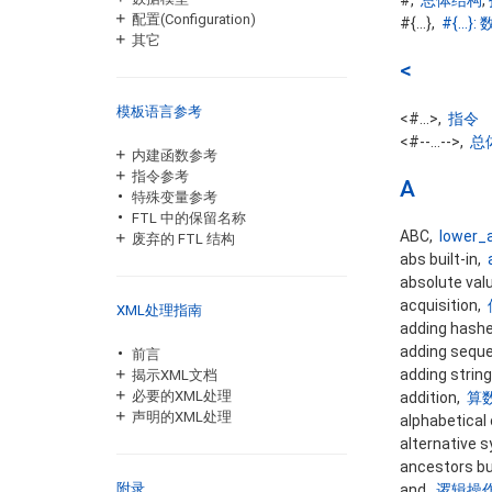
配置(Configuration)
#{...},
#{...}
其它
<
模板语言参考
<#...>,
指令
<#--...-->,
总
内建函数参考
指令参考
A
特殊变量参考
FTL 中的保留名称
ABC,
lower_
废弃的 FTL 结构
abs built-in,
absolute val
acquisition,
XML处理指南
adding hash
adding sequ
前言
adding strin
揭示XML文档
必要的XML处理
addition,
算
声明的XML处理
alphabetical 
alternative 
ancestors bu
附录
and,
逻辑操