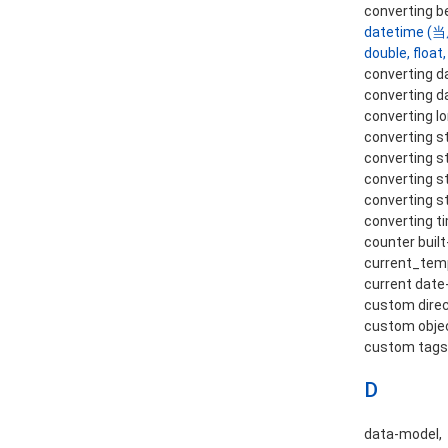
converting 
datetime
double, float,
converting d
converting d
converting l
converting s
converting s
converting s
converting s
converting t
counter built
current_te
current date
custom direc
custom obje
custom tag
D
data-model,