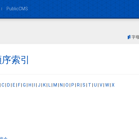
PublicCMS
Boo
字
顺序索引
|
C
|
D
|
E
|
F
|
G
|
H
|
I
|
J
|
K
|
L
|
M
|
N
|
O
|
P
|
R
|
S
|
T
|
U
|
V
|
W
|
X
指令