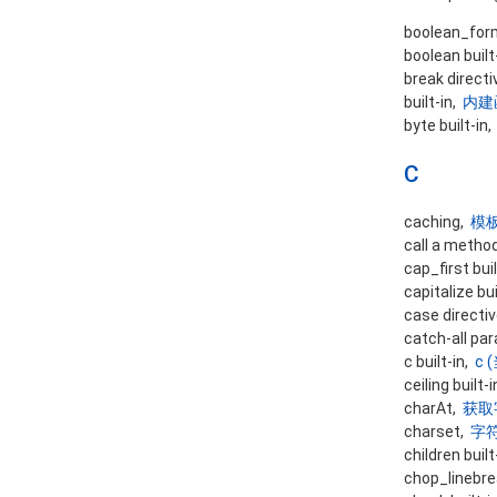
boolean_for
boolean built
break direct
built-in,
内建
byte built-in
C
caching,
模
call a metho
cap_first bui
capitalize bui
case directi
catch-all pa
c built-in,
c
ceiling built-
charAt,
获取
charset,
字
children built
chop_linebrea