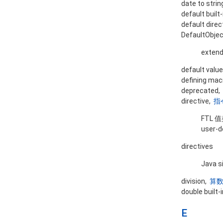
date to stri
default built
default direc
DefaultObje
extend
default valu
defining mac
deprecated,
directive,
指
FTL 
user-d
directives
Java s
division,
算
double built-
E