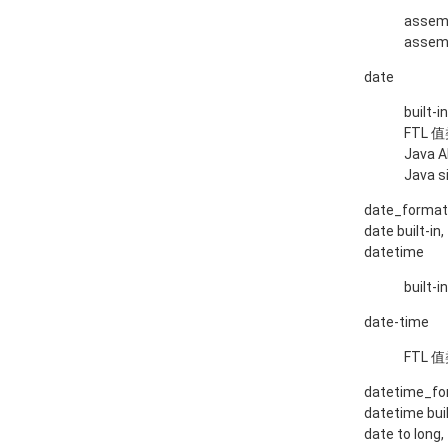
assemb
assemb
date
built-i
FTL 
Java AP
Java s
date_forma
date built-in
datetime
built-i
date-time
FTL 
datetime_f
datetime buil
date to long