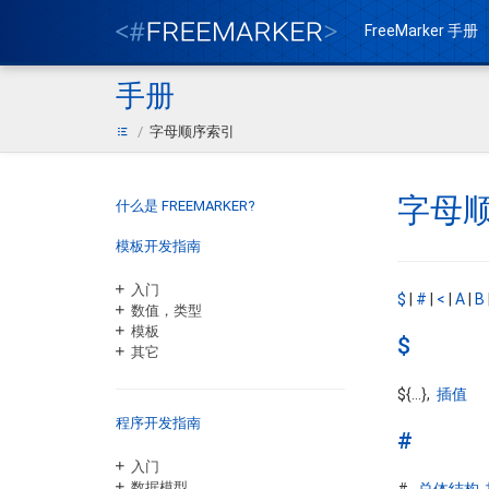
FreeMarker 手册
手册
字母顺序索引
字母
什么是 FREEMARKER?
模板开发指南
入门
$
|
#
|
<
|
A
|
B
数值，类型
模板
$
其它
${...},
插值
程序开发指南
#
入门
数据模型
#,
总体结构
,