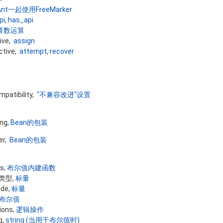
nt一起使用FreeMarker
pi, has_api
算数运算
tive,
assign
ctive,
attempt, recover
patibility,
"不兼容改进"设置
ng,
Bean的包装
er,
Bean的包装
ns,
布尔值内建函数
值类型,
标量
ide,
标量
布尔值
ions,
逻辑操作
g,
string (当用于布尔值时)