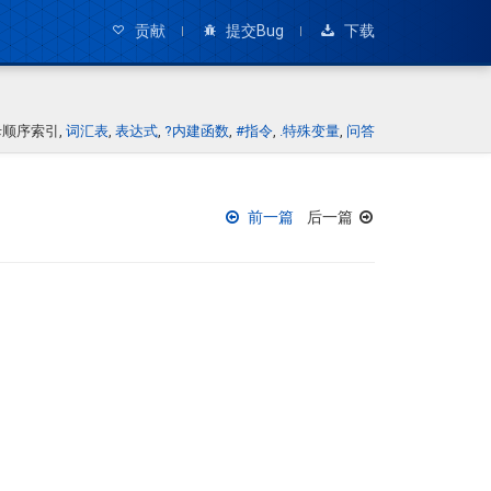
贡献
提交Bug
下载
kmarks:
母顺序索引
词汇表
表达式
?内建函数
#指令
.特殊变量
问答
前一篇
后一篇